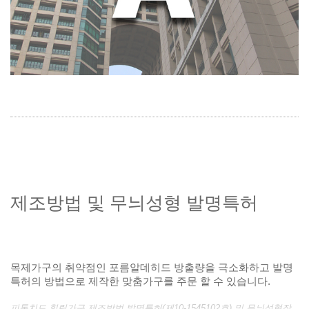
제조방법 및 무늬성형 발명특허
목제가구의 취약점인 포름알데히드 방출량을 극소화하고 발명
특허의 방법으로 제작한 맞춤가구를 주문 할 수 있습니다.
피톤치드 힐링가구 제조방법 발명특허(제10-1545102호) 및 무늬성형장