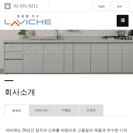
02-591-8211
login
join
Sinceits foundation, LAVICHE, one of major manufacturers of kitchen cabinetsand
home storage furniture, has been expanding its business with tirelessand creative
innovation so as to provide enriched
회사소개
ENGLISH
中國語
日本語
한국어
라비채는 30년간 정직과 신뢰를 바탕으로 고품질의 제품과 우수한 디자