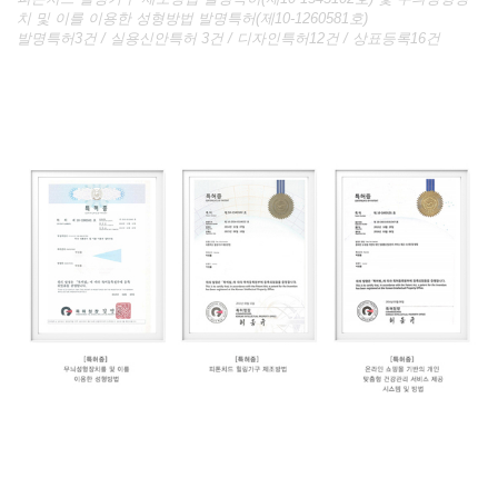
치 및 이를 이용한 성형방법 발명특허(제10-1260581호)
발명특허3건 / 실용신안특허 3건 / 디자인특허12건 / 상표등록16건