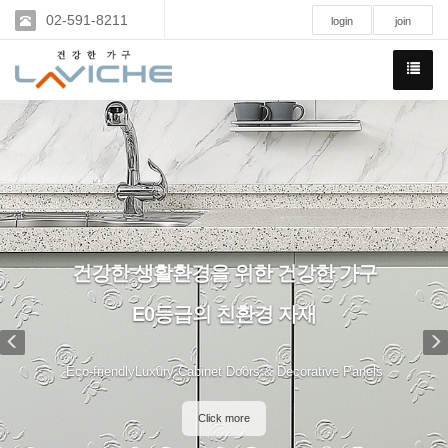
02-591-8211
login
join
Previous
N
건강한 생활환경을 위한 건강한 가구
E0등급의 친환경 자재
Eco-friendlyLuxury Cabinet Doors & Decorative Panels
Click more